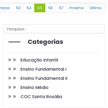
terior
53
54
55
56
57
Próxima
Última
Categorias
Educação Infantil
Ensino Fundamental I
Ensino Fundamental II
Ensino Médio
COC Santa Rosália