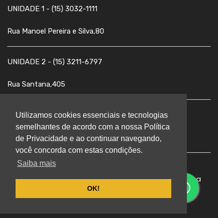
UNIDADE 1 - (15) 3032-1111
Rua Manoel Pereira e Silva,80
UNIDADE 2 - (15) 3211-6797
Rua Santana,405
UNIDADE 3 - (15) 3211-3131
Utilizamos cookies essenciais e tecnologias
semelhantes de acordo com a nossa Política
Avenida Pereira da Silva,1.555
de Privacidade e ao continuar navegando,
você concorda com estas condições.
Saiba mais
© 2026 COC.Todos os direitos reservados
|
Política
OK!
e Privacidade