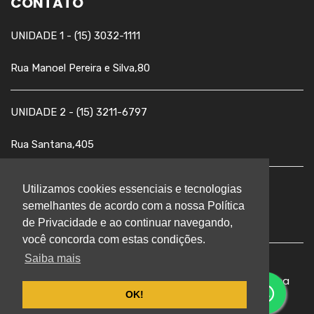
CONTATO
UNIDADE 1 - (15) 3032-1111
Rua Manoel Pereira e Silva,80
UNIDADE 2 - (15) 3211-6797
Rua Santana,405
UNIDADE 3 - (15) 3211-3131
Utilizamos cookies essenciais e tecnologias
semelhantes de acordo com a nossa Política
Avenida Pereira da Silva,1.555
de Privacidade e ao continuar navegando,
você concorda com estas condições.
Saiba mais
© 2026 COC.Todos os direitos reservados
|
Política
OK!
e Privacidade